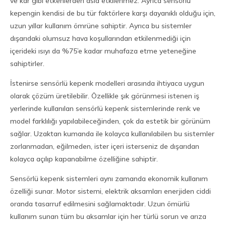
ve kar gibi etkenlerden asla etkilenmez. Ayrıca sensörlü
kepengin kendisi de bu tür faktörlere karşı dayanıklı olduğu için,
uzun yıllar kullanım ömrüne sahiptir. Ayrıca bu sistemler
dışarıdaki olumsuz hava koşullarından etkilenmediği için
içerideki ısıyı da %75’e kadar muhafaza etme yeteneğine
sahiptirler.
İstenirse sensörlü kepenk modelleri arasında ihtiyaca uygun
olarak çözüm üretilebilir. Özellikle şık görünmesi istenen iş
yerlerinde kullanılan sensörlü kepenk sistemlerinde renk ve
model farklılığı yapılabileceğinden, çok da estetik bir görünüm
sağlar. Uzaktan kumanda ile kolayca kullanılabilen bu sistemler
zorlanmadan, eğilmeden, ister içeri isterseniz de dışarıdan
kolayca açılıp kapanabilme özelliğine sahiptir.
Sensörlü kepenk sistemleri aynı zamanda ekonomik kullanım
özelliği sunar. Motor sistemi, elektrik aksamları enerjiden ciddi
oranda tasarruf edilmesini sağlamaktadır. Uzun ömürlü
kullanım sunan tüm bu aksamlar için her türlü sorun ve arıza