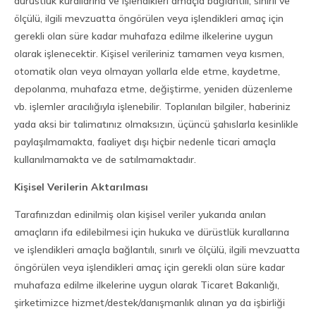
dürüstlük kurallarına ve işlendikleri amaçla bağlantılı, sınırlı ve
ölçülü, ilgili mevzuatta öngörülen veya işlendikleri amaç için
gerekli olan süre kadar muhafaza edilme ilkelerine uygun
olarak işlenecektir. Kişisel verileriniz tamamen veya kısmen,
otomatik olan veya olmayan yollarla elde etme, kaydetme,
depolanma, muhafaza etme, değiştirme, yeniden düzenleme
vb. işlemler aracılığıyla işlenebilir. Toplanılan bilgiler, haberiniz
yada aksi bir talimatınız olmaksızın, üçüncü şahıslarla kesinlikle
paylaşılmamakta, faaliyet dışı hiçbir nedenle ticari amaçla
kullanılmamakta ve de satılmamaktadır.
Kişisel Verilerin Aktarılması
Tarafınızdan edinilmiş olan kişisel veriler yukarıda anılan
amaçların ifa edilebilmesi için hukuka ve dürüstlük kurallarına
ve işlendikleri amaçla bağlantılı, sınırlı ve ölçülü, ilgili mevzuatta
öngörülen veya işlendikleri amaç için gerekli olan süre kadar
muhafaza edilme ilkelerine uygun olarak Ticaret Bakanlığı,
şirketimizce hizmet/destek/danışmanlık alınan ya da işbirliği