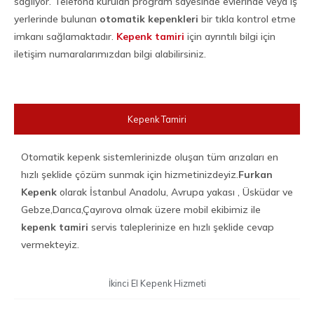
sağlıyor. Telefona kurulan program sayesinde evlerinde veya iş
yerlerinde bulunan
otomatik kepenkleri
bir tıkla kontrol etme
imkanı sağlamaktadır.
Kepenk tamiri
için ayrıntılı bilgi için
iletişim numaralarımızdan bilgi alabilirsiniz.
Kepenk Tamiri
Otomatik kepenk sistemlerinizde oluşan tüm arızaları en
hızlı şeklide çözüm sunmak için hizmetinizdeyiz.
Furkan
Kepenk
olarak İstanbul Anadolu, Avrupa yakası , Üsküdar ve
Gebze,Darıca,Çayırova olmak üzere mobil ekibimiz ile
kepenk tamiri
servis taleplerinize en hızlı şeklide cevap
vermekteyiz.
İkinci El Kepenk Hizmeti