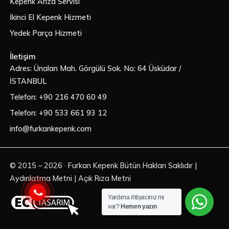
Kepenk Arıza Servisi
İkinci El Kepenk Hizmeti
Yedek Parça Hizmeti
İletişim
Adres: Ünalan Mah. Görgülü Sok. No: 64 Üsküdar /
İSTANBUL
Telefon: +90 216 470 60 49
Telefon: +90 533 661 93 12
info@furkankepenk.com
© 2015 – 2026 ·
Furkan Kepenk
Bütün Hakları Saklıdır |
Aydınlatma Metni
|
Açık Rıza Metni
Yardıma ihtiyacınız mı
Hemen Ara
var?
Hemen yazın