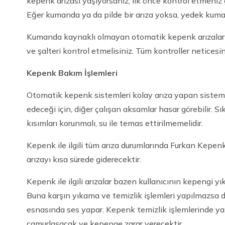
kepenk arızası yaşıyorsanız, ilk önce kontrol etmeniz
Eğer kumanda ya da pilde bir arıza yoksa, yedek kuman
Kumanda kaynaklı olmayan otomatik kepenk arızalarınd
ve şalteri kontrol etmelisiniz. Tüm kontroller netic
Kepenk Bakım İşlemleri
Otomatik kepenk sistemleri kolay arıza yapan sistem
edeceği için, diğer çalışan aksamlar hasar görebilir. S
kısımları korunmalı, su ile temas ettirilmemelidir.
Kepenk ile ilgili tüm arıza durumlarında Furkan Kepen
arızayı kısa sürede giderecektir.
Kepenk ile ilgili arızalar bazen kullanıcının kepengi 
Buna karşın yıkama ve temizlik işlemleri yapılmazsa d
esnasında ses yapar. Kepenk temizlik işlemlerinde yap
çamurlaşacak ve kepenge zarar verecektir.