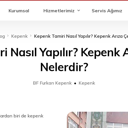
Kurumsal
Hizmetlerimiz
Servis Ağımız
log
Kepenk
Kepenk Tamiri Nasıl Yapılır? Kepenk Arıza Çeş
Otomatik Kepenk Sistemleri
 Nasıl Yapılır? Kepenk A
Sensörlü Kepenk Sistemleri
Bariyer Sistemleri
Nelerdir?
Kepenk Arıza Servisi
İkinci El Kepenk Hizmeti
BF Furkan Kepenk
Kepenk
Kepenk Yedek Parça Hizmeti
lardan biri de kepenk