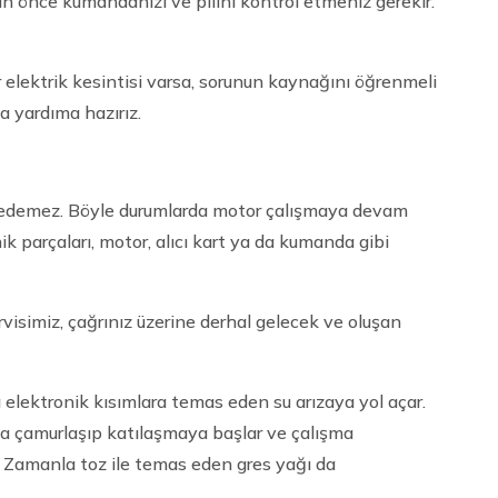
in önce kumandanızı ve pilini kontrol etmeniz gerekir.
elektrik kesintisi varsa, sorunun kaynağını öğrenmeli
a yardıma hazırız.
et edemez. Böyle durumlarda motor çalışmaya devam
ik parçaları, motor, alıcı kart ya da kumanda gibi
isimiz, çağrınız üzerine derhal gelecek ve oluşan
 elektronik kısımlara temas eden su arızaya yol açar.
nla çamurlaşıp katılaşmaya başlar ve çalışma
. Zamanla toz ile temas eden gres yağı da