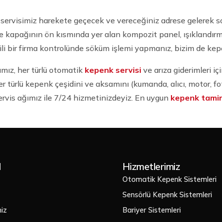
 servisimiz harekete geçecek ve vereceğiniz adrese gelerek sor
apağının ön kısmında yer alan kompozit panel, ışıklandırma, 
li bir firma kontrolünde söküm işlemi yapmanız, bizim de kepe
mız, her türlü otomatik
kepenk servisi
ve arıza giderimleri iç
türlü kepenk çeşidini ve aksamını (kumanda, alıcı, motor, fo
servis ağımız ile 7/24 hizmetinizdeyiz. En uygun
kepenk tamiri
l
Hizmetlerimiz
Otomatik Kepenk Sistemleri
Sensörlü Kepenk Sistemleri
iz
Bariyer Sistemleri