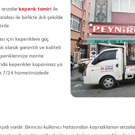
 arızalar
kepenk tamiri
ile
ndası ile birlikte ikili şekilde
rilir.
sı için kepenklere güç
 olarak garantili ve kaliteli
kepenklerinize monte
ığında kepenkler kapanmaz ya
z 7/24 hizmetinizdedir.
şidi vardır. Birincisi kullanıcı hatasından kaynaklanan arızalar