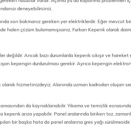
 gereken hususlar vardır. Açılma ya da kapanma problemleri iç
danızı deneyebilirsiniz.
a son bakmanız gereken yer elektriklerdir. Eğer mevcut bir 
esinde halen çözüm bulamamışsanız, Furkan Kepenk olarak daim
ler değildir. Ancak bazı durumlarda kepenk sıkışır ve harek
ıkışan kepengin durdurulması gerekir. Ayrıca kepengin elektron
k olarak hizmetinizdeyiz. Alanında uzman kadrodan oluşan serv
yıkamasından da kaynaklanabilir. Yıkama ve temizlik esnasında
a kepenk arıza yapabilir. Panel aralarında biriken toz, zama
ılan bir başka hata da panel aralarına gres yağı sürülmesidir