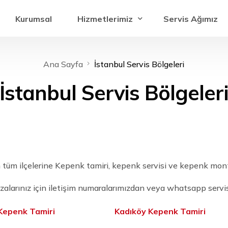
Kurumsal
Hizmetlerimiz
Servis Ağımız
Ana Sayfa
İstanbul Servis Bölgeleri
Otomatik Kepenk Sistemleri
İstanbul Servis Bölgeler
Sensörlü Kepenk Sistemleri
Bariyer Sistemleri
Kepenk Arıza Servisi
İkinci El Kepenk Hizmeti
Kepenk Yedek Parça Hizmeti
n tüm ilçelerine Kepenk tamiri, kepenk servisi ve kepenk mon
zalarınız için iletişim numaralarımızdan veya whatsapp servis 
Kepenk Tamiri
Kadıköy Kepenk Tamiri