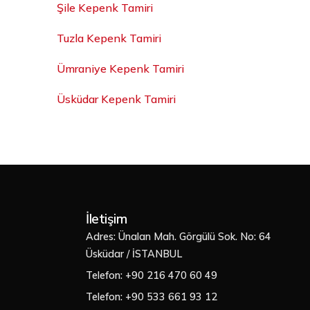
Şile Kepenk Tamiri
Tuzla Kepenk Tamiri
Ümraniye Kepenk Tamiri
Üsküdar Kepenk Tamiri
İletişim
Adres: Ünalan Mah. Görgülü Sok. No: 64
Üsküdar / İSTANBUL
Telefon: +90 216 470 60 49
Telefon: +90 533 661 93 12