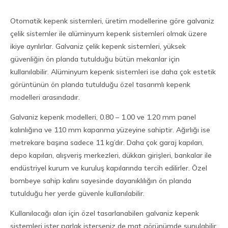
Otomatik kepenk sistemleri, üretim modellerine göre galvaniz
çelik sistemler ile alüminyum kepenk sistemleri olmak üzere
ikiye ayrılırlar. Galvaniz çelik kepenk sistemleri, yüksek
güvenliğin ön planda tutulduğu bütün mekanlar için
kullanılabilir. Alüminyum kepenk sistemleri ise daha çok estetik
görüntünün ön planda tutulduğu özel tasarımlı kepenk
modelleri arasındadır.
Galvaniz kepenk modelleri, 0.80 – 1.00 ve 1.20 mm panel
kalınlığına ve 110 mm kapanma yüzeyine sahiptir. Ağırlığı ise
metrekare başına sadece 11 kg’dır. Daha çok garaj kapıları,
depo kapıları, alışveriş merkezleri, dükkan girişleri, bankalar ile
endüstriyel kurum ve kuruluş kapılarında tercih edilirler. Özel
bombeye sahip kalını sayesinde dayanıklılığın ön planda
tutulduğu her yerde güvenle kullanılabilir.
Kullanılacağı alan için özel tasarlanabilen galvaniz kepenk
sistemleri ister parlak isterseniz de mat görünümde sunulabilir.