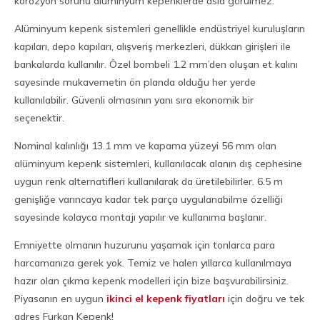
korozyon sorunu alüminyum kepenklerde asla görülmez.
Alüminyum kepenk sistemleri genellikle endüstriyel kuruluşların
kapıları, depo kapıları, alışveriş merkezleri, dükkan girişleri ile
bankalarda kullanılır. Özel bombeli 1.2 mm’den oluşan et kalını
sayesinde mukavemetin ön planda olduğu her yerde
kullanılabilir. Güvenli olmasının yanı sıra ekonomik bir
seçenektir.
Nominal kalınlığı 13.1 mm ve kapama yüzeyi 56 mm olan
alüminyum kepenk sistemleri, kullanılacak alanın dış cephesine
uygun renk alternatifleri kullanılarak da üretilebilirler. 6.5 m
genişliğe varıncaya kadar tek parça uygulanabilme özelliği
sayesinde kolayca montajı yapılır ve kullanıma başlanır.
Emniyette olmanın huzurunu yaşamak için tonlarca para
harcamanıza gerek yok. Temiz ve halen yıllarca kullanılmaya
hazır olan çıkma kepenk modelleri için bize başvurabilirsiniz.
Piyasanın en uygun
ikinci el kepenk fiyatları
için doğru ve tek
adres Furkan Kepenk!